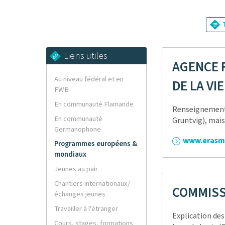
T
Liens utiles
AGENCE 
Au niveau fédéral et en
DE LA VIE
FWB
En communauté Flamande
Renseignements
En communauté
Gruntvig), mais
Germanophone
www.erasmu
Programmes européens &
mondiaux
Jeunes au pair
Chantiers internationaux/
COMMISS
échanges jeunes
Travailler à l'étranger
Explication de
Cours, stages, formations