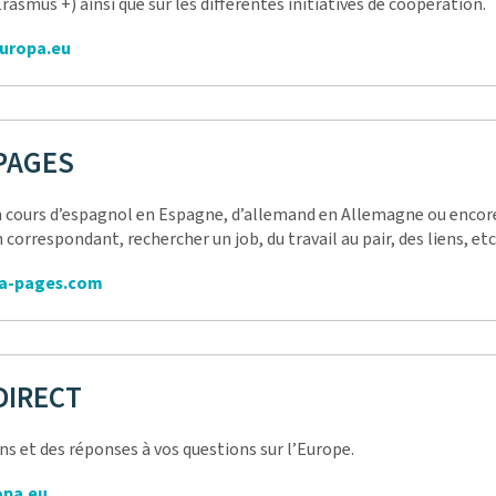
Erasmus +) ainsi que sur les différentes initiatives de coopération.
europa.eu
PAGES
n cours d’espagnol en Espagne, d’allemand en Allemagne ou encor
 correspondant, rechercher un job, du travail au pair, des liens, etc
a-pages.com
DIRECT
s et des réponses à vos questions sur l’Europe.
opa.eu