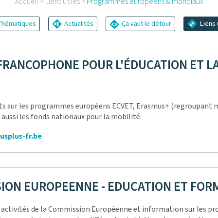
Accueil
> Liens utiles >
Programmes européens & mondiaux
hématiques
Actualités
Ça vaut le détour
Liens 
FRANCOPHONE POUR L'ÉDUCATION ET L
 sur les programmes européens ECVET, Erasmus+ (regroupant ma
 aussi les fonds nationaux pour la mobilité.
splus-fr.be
ION EUROPEENNE - EDUCATION ET FOR
s activités de la Commission Européenne et information sur les p