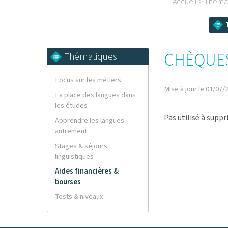
Accueil
>
Théma
T
CHÈQUES
Thématiques
Focus sur les métiers
Mise à jour le 01/07/
La place des langues dans
les études
Pas utilisé à supp
Apprendre les langues
autrement
Stages & séjours
linguistiques
Aides financières &
bourses
Tests & niveaux