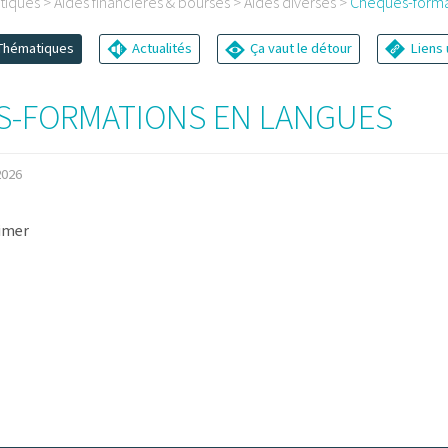
tiques
>
Aides financières & bourses
>
Aides diverses
>
Chèques-forma
hématiques
Actualités
Ça vaut le détour
Liens 
-FORMATIONS EN LANGUES
2026
rimer