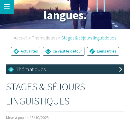
langues.
Accueil
>
Thématiques
>
Stages & séjours linguistiques
Actualités
Ça vaut le détour
Liens utiles
Thématiques
STAGES & SÉJOURS
LINGUISTIQUES
Mise à jour le 13/10/2023