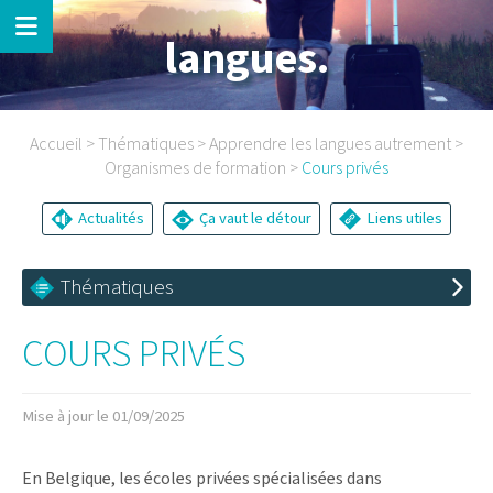
langues.
Accueil
>
Thématiques
>
Apprendre les langues autrement
>
Organismes de formation
>
Cours privés
Actualités
Ça vaut le détour
Liens utiles
Thématiques
COURS PRIVÉS
Mise à jour le 01/09/2025
En Belgique, les écoles privées spécialisées dans