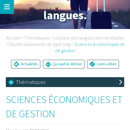
langues.
Accueil
>
Thématiques
>
La place des langues dans les études
>
Etudes supérieures de type long
>
Sciences économiques et
de gestion
Actualités
Ça vaut le détour
Liens utiles
Thématiques
SCIENCES ÉCONOMIQUES ET
DE GESTION